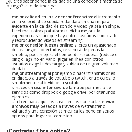
¿quieres saber dónde la calidad de una conexión simétrica se
la juega? te lo decimos ya:
mejor calidad en las videoconferencias
: el incremento
en la velocidad de subida redundará en una mejora
evidente en la calidad de sonido y vídeo ya sea en skype,
facetime u otras plataformas. dicha mejoría la
experimentarás aunque haya otros usuarios conectados
y reproduciendo vídeos en streaming.
mejor conexión juegos online:
si eres un apasionado
de los juegos conectados, te vendrá de perlas la
simetría, pues mejora el tiempo de respuesta (reduce el
ping o lag). no en vano, jugar en línea con otros
usuarios exige la descarga y subida de un gran volumen
de datos.
mejor streaming
al por ejemplo hacer transmisiones
en directo a través de youtube o twitch, entre otros. o
simplemente subir vídeos a youtube.
si haces un
uso intensivo de la nube
por medio de
servicios como dropbox o google drive, por citar unos
ejemplos.
también para aquellos casos en los que suelas
enviar
archivos muy pesados
a través de wetransfer o
4shared y una conexión asimétrica les pone en serios
apuros para lograr su cometido.
¿Contratar fibra óptica?