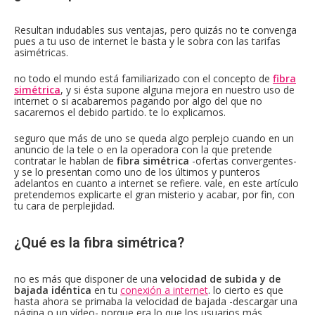
Resultan indudables sus ventajas, pero quizás no te convenga
pues a tu uso de internet le basta y le sobra con las tarifas
asimétricas.
no todo el mundo está familiarizado con el concepto de
fibra
simétrica
, y si ésta supone alguna mejora en nuestro uso de
internet o si acabaremos pagando por algo del que no
sacaremos el debido partido. te lo explicamos.
seguro que más de uno se queda algo perplejo cuando en un
anuncio de la tele o en la operadora con la que pretende
contratar le hablan de
fibra simétrica
-ofertas convergentes-
y se lo presentan como uno de los últimos y punteros
adelantos en cuanto a internet se refiere. vale, en este artículo
pretendemos explicarte el gran misterio y acabar, por fin, con
tu cara de perplejidad.
¿Qué es la fibra simétrica?
no es más que disponer de una
velocidad de subida y de
bajada idéntica
en tu
conexión a internet
. lo cierto es que
hasta ahora se primaba la velocidad de bajada -descargar una
página o un vídeo- porque era lo que los usuarios más