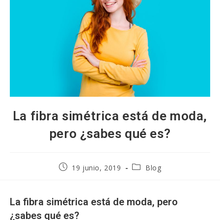
La fibra simétrica está de moda,
pero ¿sabes qué es?
Publicación
Categoría
19 junio, 2019
Blog
de
de
la
la
entrada:
entrada:
La fibra simétrica está de moda, pero
¿sabes qué es?